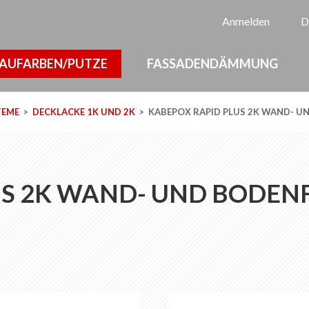
Sp
Anmelden
D
AUFARBEN/PUTZE
FASSADENDÄMMUNG
TEME
DECKLACKE 1K UND 2K
KABEPOX RAPID PLUS 2K WAND- U
US 2K WAND- UND BODEN