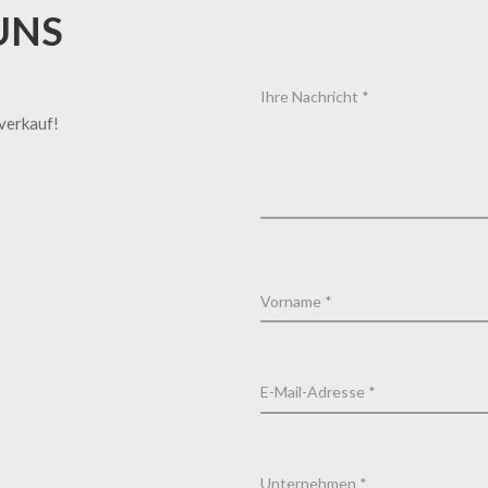
UNS
tverkauf!