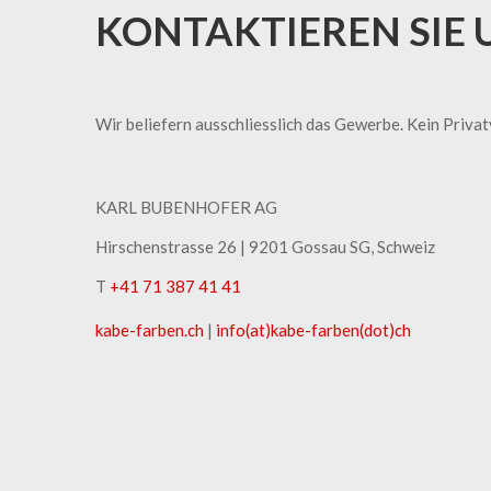
KONTAKTIEREN SIE 
Wir beliefern ausschliesslich das Gewerbe. Kein Priva
KARL BUBENHOFER AG
Hirschenstrasse 26 | ​9201 Gossau SG, Schweiz
T
+41 71 387 41 41
kabe-​farben.ch
|
info(at)kabe-​farben(dot)ch