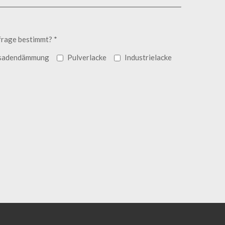
frage bestimmt? *
sadendämmung
Pulverlacke
Industrielacke