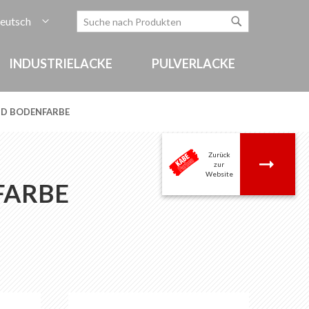
rache
eutsch
Zum
Search
Search
Inhalt
springen
INDUSTRIELACKE
PULVERLACKE
ND BODENFARBE
Zurück
.
zur
Website
FARBE