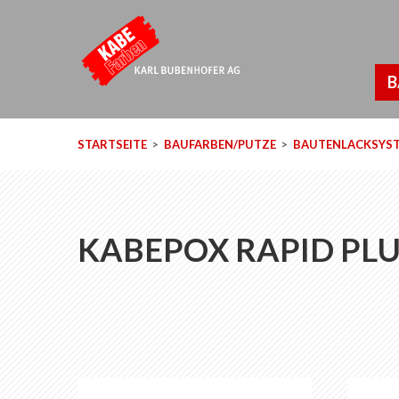
B
STARTSEITE
BAUFARBEN/PUTZE
BAUTENLACKSYS
KABEPOX RAPID PL