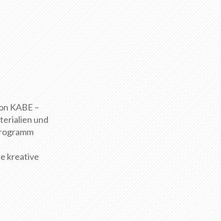
von KABE –
erialien und
 Programm
ne kreative