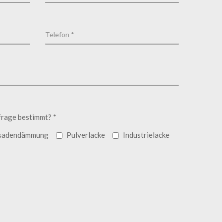
frage bestimmt? *
sadendämmung
Pulverlacke
Industrielacke