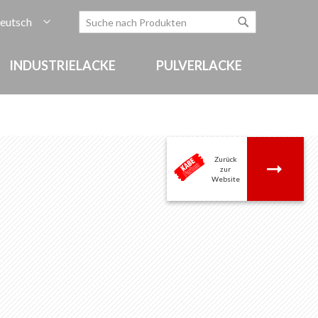
rache
eutsch
Zum
Search
Search
Inhalt
springen
INDUSTRIELACKE
PULVERLACKE
Zurück
.
zur
Website