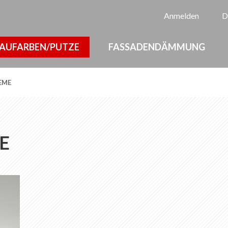
Sp
Anmelden
D
AUFARBEN/PUTZE
FASSADENDÄMMUNG
EME
E