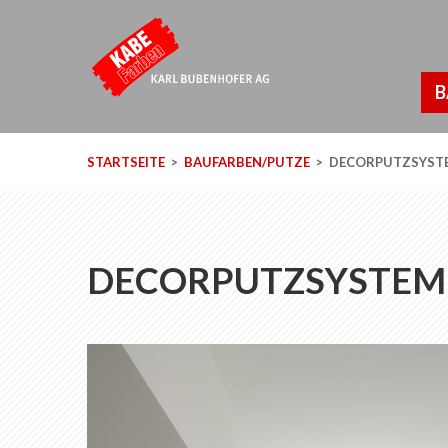
B
STARTSEITE
BAUFARBEN/PUTZE
DECORPUTZSYST
DECORPUTZSYSTEM