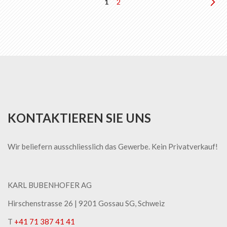
Seite
Sie
Seite
Sei
We
1
2
lesen
gerade
die
Seite
KONTAKTIEREN SIE UNS
Wir beliefern ausschliesslich das Gewerbe. Kein Privatverkauf!
KARL BUBENHOFER AG
Hirschenstrasse 26 | ​9201 Gossau SG, Schweiz
T
+41 71 387 41 41