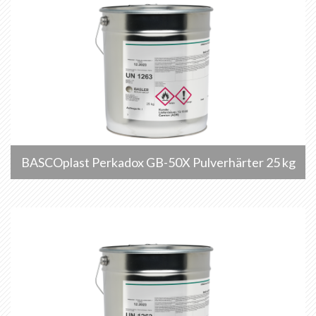
BASCOplast Perkadox GB-50X Pulverhärter 25 kg