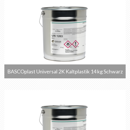
BASCOplast Universal 2K Kaltplastik 14 kg Schwarz