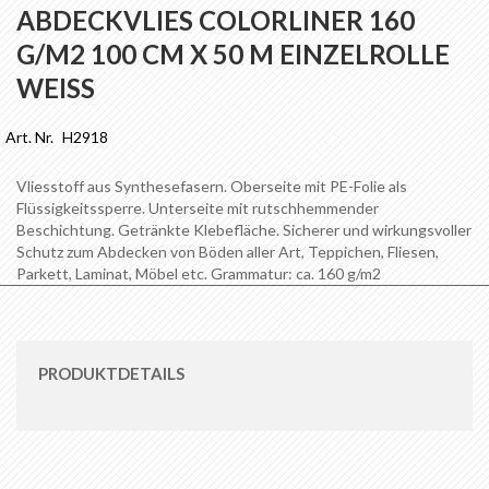
Anfang
ABDECKVLIES COLORLINER 160
der
G/M2 100 CM X 50 M EINZELROLLE
Bildgalerie
springen
WEISS
Art. Nr.
H2918
Vliesstoff aus Synthesefasern. Oberseite mit PE-Folie als
Flüssigkeitssperre. Unterseite mit rutschhemmender
Beschichtung. Getränkte Klebefläche. Sicherer und wirkungsvoller
Schutz zum Abdecken von Böden aller Art, Teppichen, Fliesen,
Parkett, Laminat, Möbel etc. Grammatur: ca. 160 g/m2
PRODUKTDETAILS