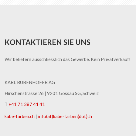
KONTAKTIEREN SIE UNS
Wir beliefern ausschliesslich das Gewerbe. Kein Privatverkauf!
KARL BUBENHOFER AG
Hirschenstrasse 26 | ​9201 Gossau SG, Schweiz
T
+41 71 387 41 41
kabe-​farben.ch
|
info(at)kabe-​farben(dot)ch