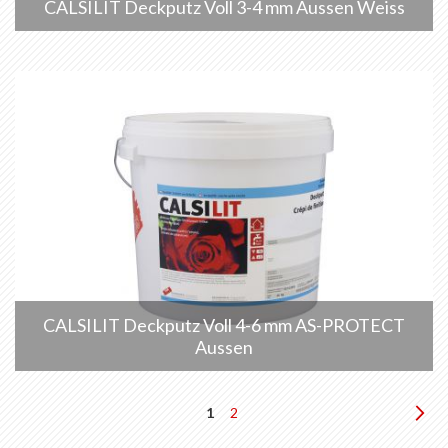
CALSILIT Deckputz Voll 3-4 mm Aussen Weiss
CALSILIT Deckputz Voll 4-6 mm AS-PROTECT
Aussen
Seite
Sie
Seite
Sei
We
1
2
lesen