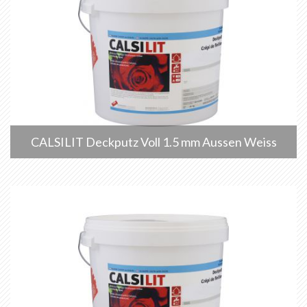
CALSILIT Deckputz Voll 1.5 mm Aussen Weiss