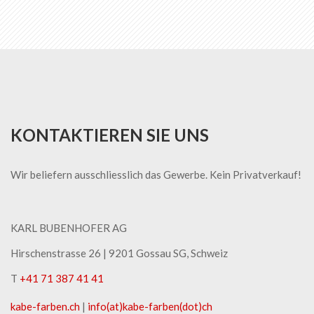
gerade
die
Seite
KONTAKTIEREN SIE UNS
Wir beliefern ausschliesslich das Gewerbe. Kein Privatverkauf!
KARL BUBENHOFER AG
Hirschenstrasse 26 | ​9201 Gossau SG, Schweiz
T
+41 71 387 41 41
kabe-​farben.ch
|
info(at)kabe-​farben(dot)ch