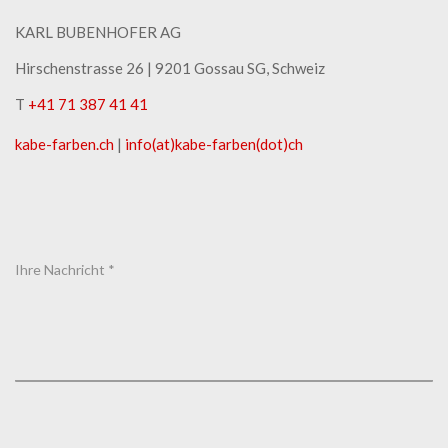
KARL BUBENHOFER AG
Hirschenstrasse 26 | ​9201 Gossau SG, Schweiz
T
+41 71 387 41 41
kabe-​farben.ch
|
info(at)kabe-​farben(dot)ch