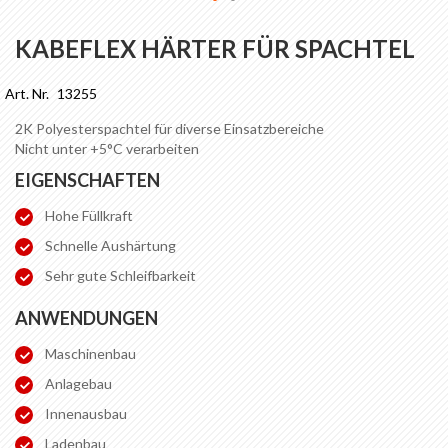
Zum
Anfang
KABEFLEX HÄRTER FÜR SPACHTEL
der
Bildgalerie
Art. Nr.
13255
springen
2K Polyesterspachtel für diverse Einsatzbereiche
Nicht unter +5°C verarbeiten
EIGENSCHAFTEN
Hohe Füllkraft
Schnelle Aushärtung
Sehr gute Schleifbarkeit
ANWENDUNGEN
Maschinenbau
Anlagebau
Innenausbau
Ladenbau