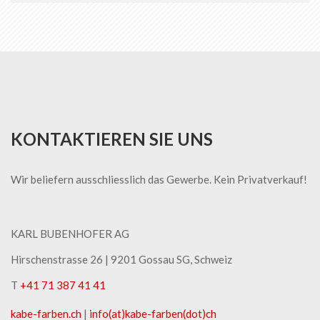
KONTAKTIEREN SIE UNS
Wir beliefern ausschliesslich das Gewerbe. Kein Privatverkauf!
KARL BUBENHOFER AG
Hirschenstrasse 26 | ​9201 Gossau SG, Schweiz
T
+41 71 387 41 41
kabe-​farben.ch
|
info(at)kabe-​farben(dot)ch