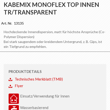
Anfang
KABEMIX MONOFLEX TOP INNEN
der
TR/TRANSPARENT
Bildgalerie
springen
Art. Nr.
13135
Hochdeckende Innendispersion, matt für höchste Ansprüche (Co-
Polymer Dispersion)
Bei stark saugendem oder kreidendem Untergrund, z. B. Gips, ist
ein Tiefgrund zu empfehlen.
PRODUKTDETAILS
Technisches Merkblatt (TMB)
Flyer
Einsatz/Verwendung für Innen
Wasserbasierend