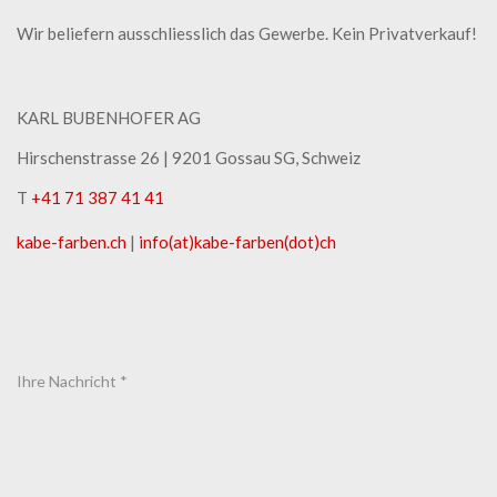
Wir beliefern ausschliesslich das Gewerbe. Kein Privatverkauf!
KARL BUBENHOFER AG
Hirschenstrasse 26 | ​9201 Gossau SG, Schweiz
T
+41 71 387 41 41
kabe-​farben.ch
|
info(at)kabe-​farben(dot)ch