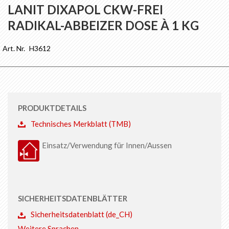
Anfang
LANIT DIXAPOL CKW-FREI
der
RADIKAL-ABBEIZER DOSE À 1 KG
Bildgalerie
springen
Art. Nr.
H3612
PRODUKTDETAILS
Technisches Merkblatt (TMB)
Einsatz/Verwendung für Innen/Aussen
SICHERHEITSDATENBLÄTTER
Sicherheitsdatenblatt (de_CH)
Weitere Sprachen