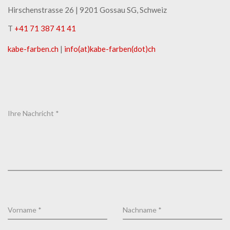
Hirschenstrasse 26 | ​9201 Gossau SG, Schweiz
T
+41 71 387 41 41
kabe-​farben.ch
|
info(at)kabe-​farben(dot)ch