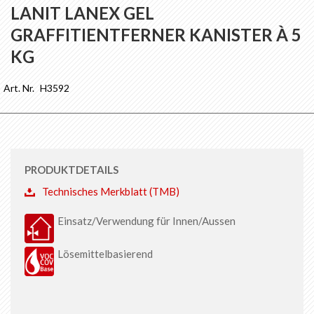
Anfang
LANIT LANEX GEL
der
GRAFFITIENTFERNER KANISTER À 5
Bildgalerie
springen
KG
Art. Nr.
H3592
PRODUKTDETAILS
Technisches Merkblatt (TMB)
Einsatz/Verwendung für Innen/Aussen
Lösemittelbasierend