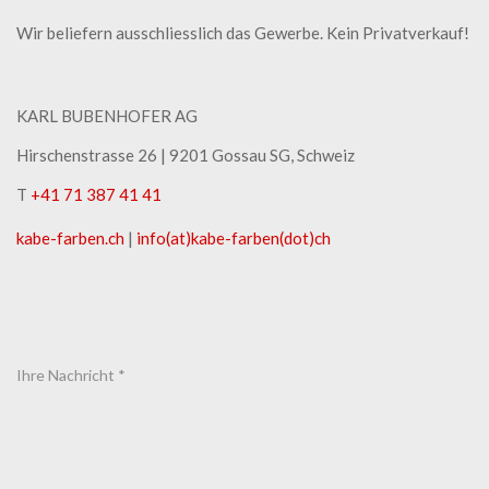
Wir beliefern ausschliesslich das Gewerbe. Kein Privatverkauf!
KARL BUBENHOFER AG
Hirschenstrasse 26 | ​9201 Gossau SG, Schweiz
T
+41 71 387 41 41
kabe-​farben.ch
|
info(at)kabe-​farben(dot)ch