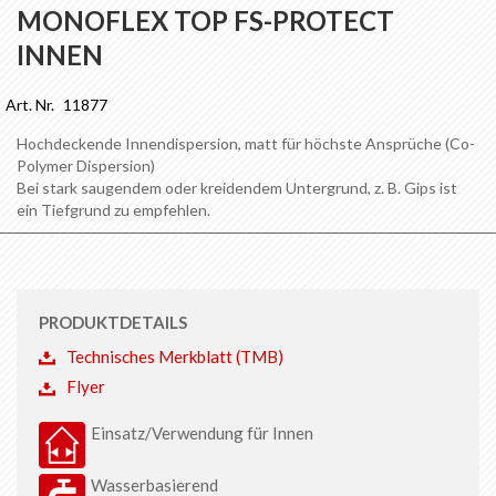
Anfang
MONOFLEX TOP FS-PROTECT
der
INNEN
Bildgalerie
springen
Art. Nr.
11877
Hochdeckende Innendispersion, matt für höchste Ansprüche (Co-
Polymer Dispersion)
Bei stark saugendem oder kreidendem Untergrund, z. B. Gips ist
ein Tiefgrund zu empfehlen.
PRODUKTDETAILS
Technisches Merkblatt (TMB)
Flyer
Einsatz/Verwendung für Innen
Wasserbasierend