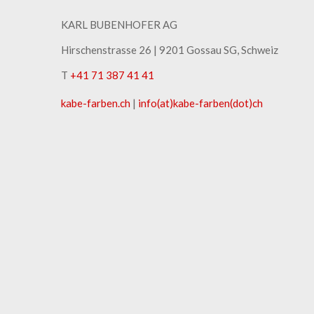
KARL BUBENHOFER AG
Hirschenstrasse 26 | ​9201 Gossau SG, Schweiz
T
+41 71 387 41 41
kabe-​farben.ch
|
info(at)kabe-​farben(dot)ch