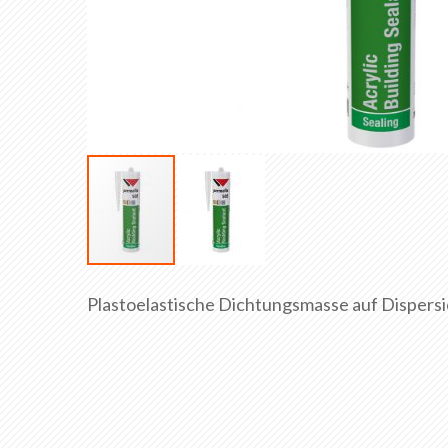
Zum
Anfang
Plastoelastische Dichtungsmasse auf Dispersi
der
Bildgalerie
springen