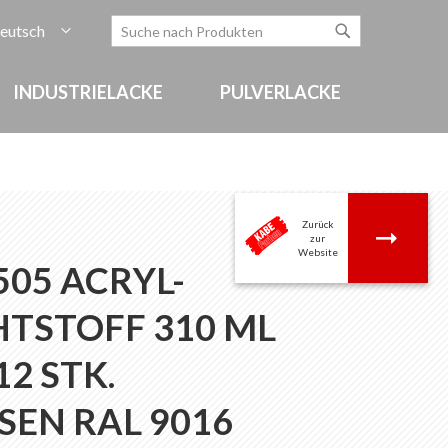
rache
eutsch
Zum
Search
Search
Inhalt
springen
INDUSTRIELACKE
PULVERLACKE
Zurück
.
zur
Website
505 ACRYL-
TSTOFF 310 ML
2 STK.
SEN RAL 9016