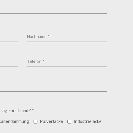
frage bestimmt? *
sadendämmung
Pulverlacke
Industrielacke