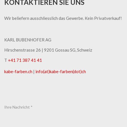
KONTAKTIEREN SIE UNS
Wir beliefern ausschliesslich das Gewerbe. Kein Privatverkauf!
KARL BUBENHOFER AG
Hirschenstrasse 26 | ​9201 Gossau SG, Schweiz
T
+41 71 387 41 41
kabe-​farben.ch
|
info(at)kabe-​farben(dot)ch