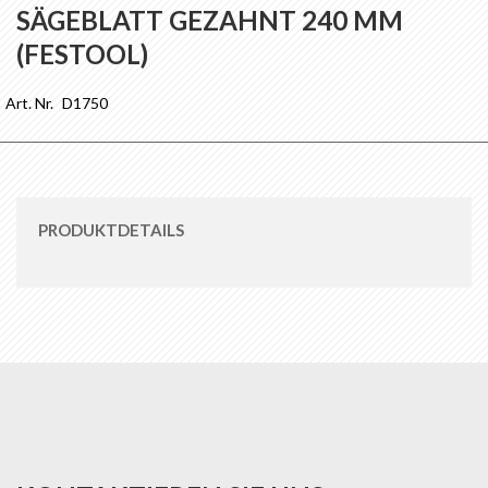
Anfang
SÄGEBLATT GEZAHNT 240 MM
der
(FESTOOL)
Bildgalerie
springen
Art. Nr.
D1750
PRODUKTDETAILS