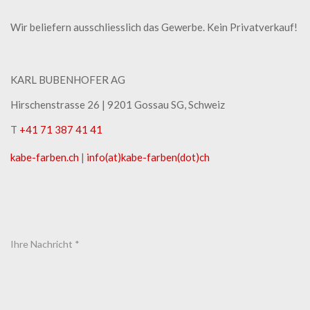
Wir beliefern ausschliesslich das Gewerbe. Kein Privatverkauf!
KARL BUBENHOFER AG
Hirschenstrasse 26 | ​9201 Gossau SG, Schweiz
T
+41 71 387 41 41
kabe-​farben.ch
|
info(at)kabe-​farben(dot)ch