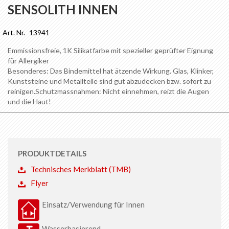
Anfang
SENSOLITH INNEN
der
Bildgalerie
Art. Nr.
13941
springen
Emmissionsfreie, 1K Silikatfarbe mit spezieller geprüfter Eignung
für Allergiker
Besonderes: Das Bindemittel hat ätzende Wirkung. Glas, Klinker,
Kunststeine und Metallteile sind gut abzudecken bzw. sofort zu
reinigen.Schutzmassnahmen: Nicht einnehmen, reizt die Augen
und die Haut!
PRODUKTDETAILS
Technisches Merkblatt (TMB)
Flyer
Einsatz/Verwendung für Innen
Wasserbasierend