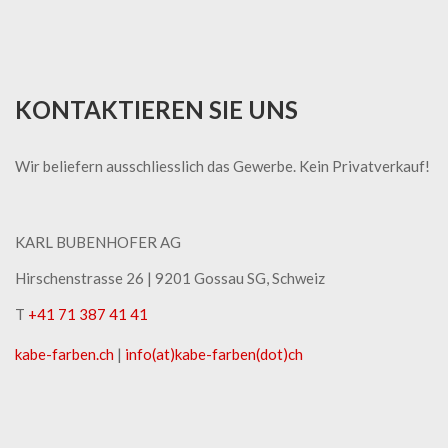
KONTAKTIEREN SIE UNS
Wir beliefern ausschliesslich das Gewerbe. Kein Privatverkauf!
KARL BUBENHOFER AG
Hirschenstrasse 26 | ​9201 Gossau SG, Schweiz
T
+41 71 387 41 41
kabe-​farben.ch
|
info(at)kabe-​farben(dot)ch