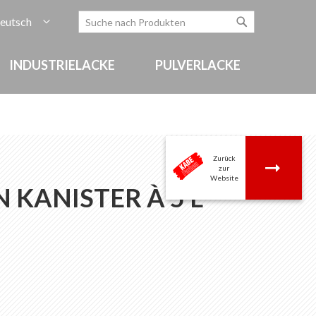
rache
eutsch
Zum
Search
Search
Inhalt
springen
INDUSTRIELACKE
PULVERLACKE
Zurück
.
zur
Website
 KANISTER À 5 L