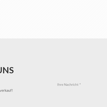
UNS
tverkauf!