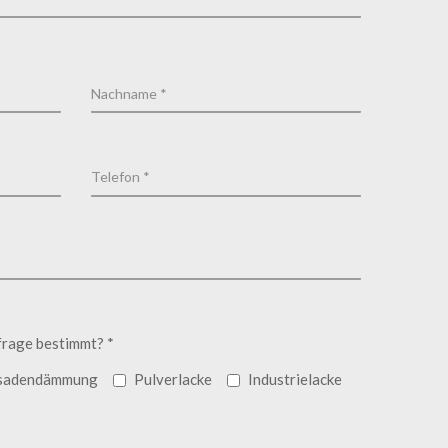
frage bestimmt? *
sadendämmung
Pulverlacke
Industrielacke