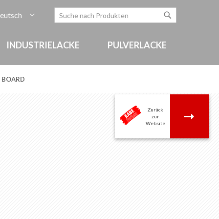
rache
eutsch
Zum
Search
Search
Inhalt
springen
INDUSTRIELACKE
PULVERLACKE
2 BOARD
Zurück
.
zur
Website