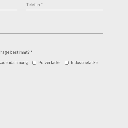
frage bestimmt? *
sadendämmung
Pulverlacke
Industrielacke