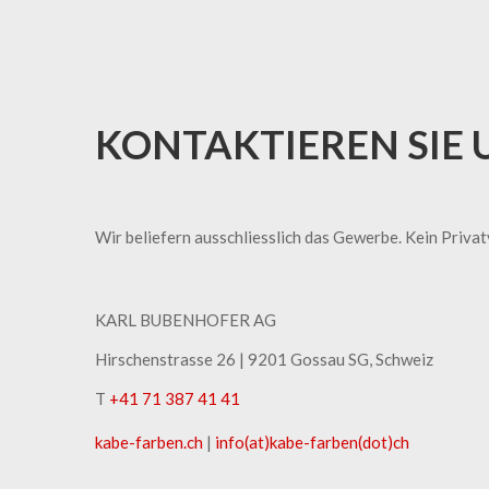
KONTAKTIEREN SIE 
Wir beliefern ausschliesslich das Gewerbe. Kein Priva
KARL BUBENHOFER AG
Hirschenstrasse 26 | ​9201 Gossau SG, Schweiz
T
+41 71 387 41 41
kabe-​farben.ch
|
info(at)kabe-​farben(dot)ch