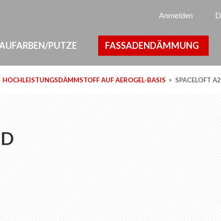
Sp
Anmelden
D
AUFARBEN/PUTZE
FASSADENDÄMMUNG
HOCHLEISTUNGSDÄMMSTOFF AUF AEROGEL-BASIS
SPACELOFT A
RD