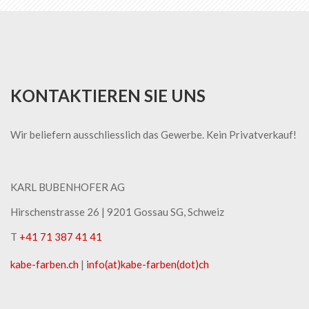
KONTAKTIEREN SIE UNS
Wir beliefern ausschliesslich das Gewerbe. Kein Privatverkauf!
KARL BUBENHOFER AG
Hirschenstrasse 26 | ​9201 Gossau SG, Schweiz
T
+41 71 387 41 41
kabe-​farben.ch
|
info(at)kabe-​farben(dot)ch