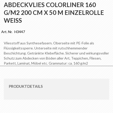
Anfang
ABDECKVLIES COLORLINER 160
der
G/M2 200 CM X 50 M EINZELROLLE
Bildgalerie
springen
WEISS
Art. Nr.
H3447
Vliesstoff aus Synthesefasern. Oberseite mit PE-Folie als
Flüssigkeitssperre. Unterseite mit rutschhemmender
Beschichtung. Getränkte Klebefläche. Sicherer und wirkungsvoller
Schutz zum Abdecken von Böden aller Art, Teppichen, Fliesen,
Parkett, Laminat, Möbel etc. Grammatur: ca. 160 g/m2
PRODUKTDETAILS