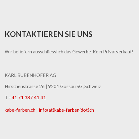
KONTAKTIEREN SIE UNS
Wir beliefern ausschliesslich das Gewerbe. Kein Privatverkauf!
KARL BUBENHOFER AG
Hirschenstrasse 26 | ​9201 Gossau SG, Schweiz
T
+41 71 387 41 41
kabe-​farben.ch
|
info(at)kabe-​farben(dot)ch