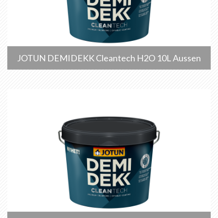
JOTUN DEMIDEKK Cleantech H2O 10L Aussen