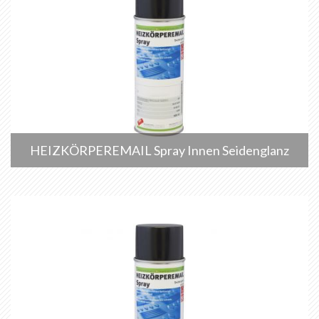
HEIZKÖRPEREMAIL Spray Innen Seidenglanz