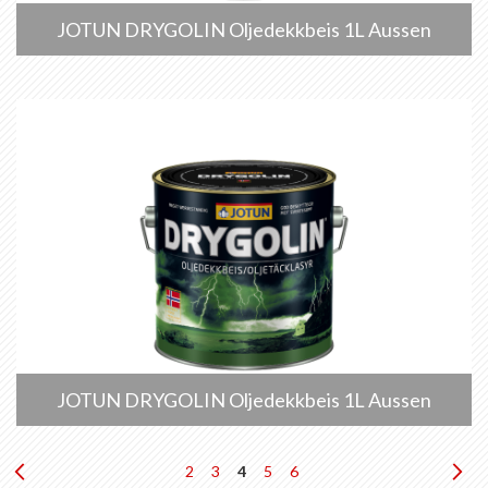
JOTUN DRYGOLIN Oljedekkbeis 1L Aussen
JOTUN DRYGOLIN Oljedekkbeis 1L Aussen
Seite
Seite
Zurück
Seite
Seite
Sie
Seite
Seite
Sei
We
2
3
4
5
6