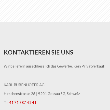
lesen
gerade
die
Seite
KONTAKTIEREN SIE UNS
Wir beliefern ausschliesslich das Gewerbe. Kein Privatverkauf!
KARL BUBENHOFER AG
Hirschenstrasse 26 | ​9201 Gossau SG, Schweiz
T
+41 71 387 41 41