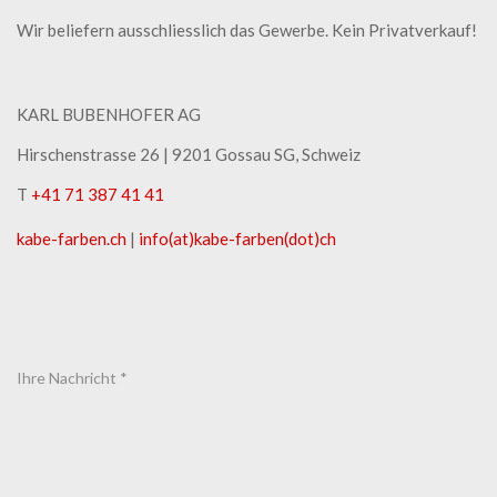
Wir beliefern ausschliesslich das Gewerbe. Kein Privatverkauf!
KARL BUBENHOFER AG
Hirschenstrasse 26 | ​9201 Gossau SG, Schweiz
T
+41 71 387 41 41
kabe-​farben.ch
|
info(at)kabe-​farben(dot)ch