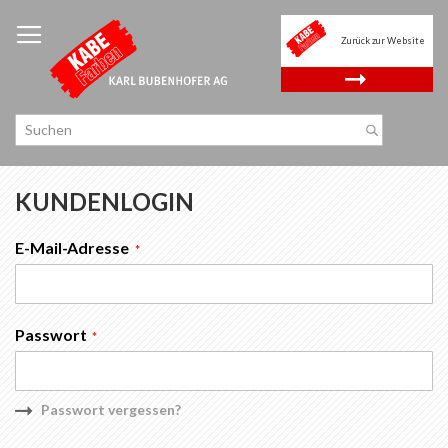
Zum
Inhalt
Zurück zur Website
springen
.
KUNDENLOGIN
E-Mail-Adresse
Passwort
Passwort vergessen?