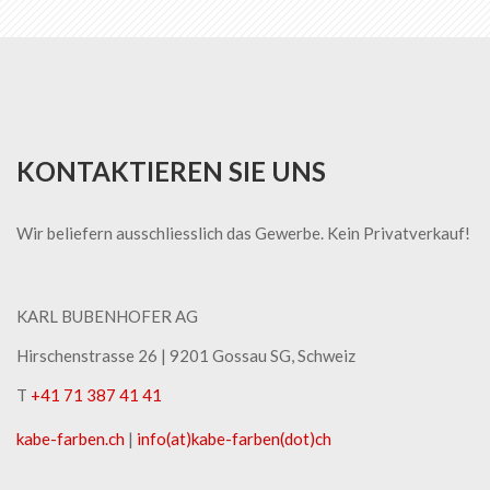
KONTAKTIEREN SIE UNS
Wir beliefern ausschliesslich das Gewerbe. Kein Privatverkauf!
KARL BUBENHOFER AG
Hirschenstrasse 26 | ​9201 Gossau SG, Schweiz
T
+41 71 387 41 41
kabe-​farben.ch
|
info(at)kabe-​farben(dot)ch