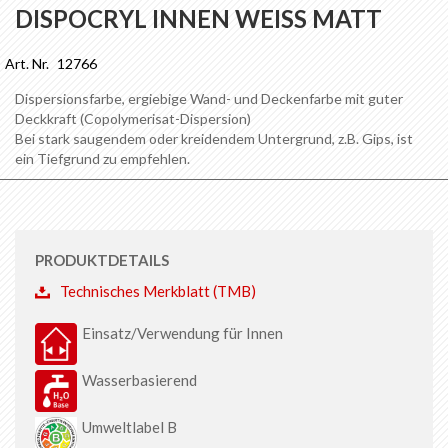
Anfang
DISPOCRYL INNEN WEISS MATT
der
Bildgalerie
Art. Nr.
12766
springen
Dispersionsfarbe, ergiebige Wand- und Deckenfarbe mit guter
Deckkraft (Copolymerisat-Dispersion)
Bei stark saugendem oder kreidendem Untergrund, z.B. Gips, ist
ein Tiefgrund zu empfehlen.
PRODUKTDETAILS
Technisches Merkblatt (TMB)
Einsatz/Verwendung für Innen
Wasserbasierend
Umweltlabel B