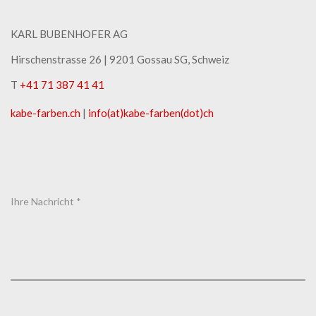
KARL BUBENHOFER AG
Hirschenstrasse 26 | ​9201 Gossau SG, Schweiz
T
+41 71 387 41 41
kabe-​farben.ch
|
info(at)kabe-​farben(dot)ch