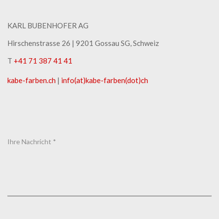
KARL BUBENHOFER AG
Hirschenstrasse 26 | ​9201 Gossau SG, Schweiz
T
+41 71 387 41 41
kabe-​farben.ch
|
info(at)kabe-​farben(dot)ch