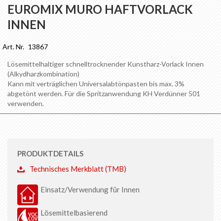
Anfang
EUROMIX MURO HAFTVORLACK
der
INNEN
Bildgalerie
springen
Art. Nr.
13867
Lösemittelhaltiger schnelltrocknender Kunstharz-Vorlack Innen
(Alkydharzkombination)
Kann mit verträglichen Universalabtönpasten bis max. 3%
abgetönt werden. Für die Spritzanwendung KH Verdünner 501
verwenden.
PRODUKTDETAILS
Technisches Merkblatt (TMB)
Einsatz/Verwendung für Innen
Lösemittelbasierend