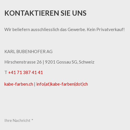
KONTAKTIEREN SIE UNS
Wir beliefern ausschliesslich das Gewerbe. Kein Privatverkauf!
KARL BUBENHOFER AG
Hirschenstrasse 26 | ​9201 Gossau SG, Schweiz
T
+41 71 387 41 41
kabe-​farben.ch
|
info(at)kabe-​farben(dot)ch