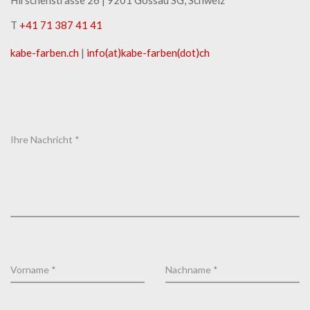
T
+41 71 387 41 41
kabe-​farben.ch
|
info(at)kabe-​farben(dot)ch