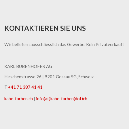
KONTAKTIEREN SIE UNS
Wir beliefern ausschliesslich das Gewerbe. Kein Privatverkauf!
KARL BUBENHOFER AG
Hirschenstrasse 26 | ​9201 Gossau SG, Schweiz
T
+41 71 387 41 41
kabe-​farben.ch
|
info(at)kabe-​farben(dot)ch