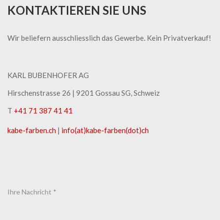
KONTAKTIEREN SIE UNS
Wir beliefern ausschliesslich das Gewerbe. Kein Privatverkauf!
KARL BUBENHOFER AG
Hirschenstrasse 26 | ​9201 Gossau SG, Schweiz
T
+41 71 387 41 41
kabe-​farben.ch
|
info(at)kabe-​farben(dot)ch