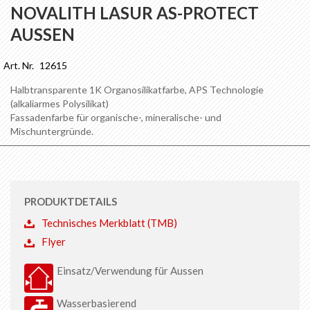
Anfang
NOVALITH LASUR AS-PROTECT
der
AUSSEN
Bildgalerie
springen
Art. Nr.
12615
Halbtransparente 1K Organosilikatfarbe, APS Technologie
(alkaliarmes Polysilikat)
Fassadenfarbe für organische-, mineralische- und
Mischuntergründe.
PRODUKTDETAILS
Technisches Merkblatt (TMB)
Flyer
Einsatz/Verwendung für Aussen
Wasserbasierend