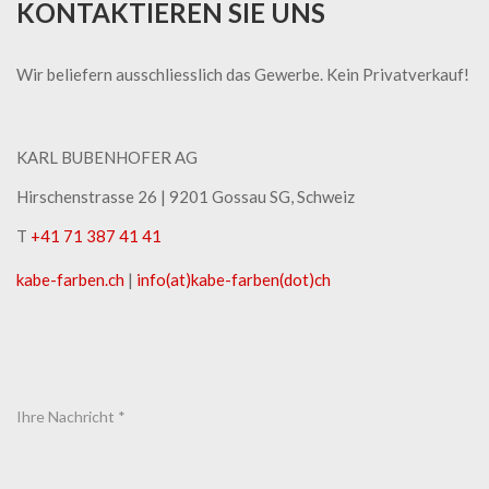
KONTAKTIEREN SIE UNS
Wir beliefern ausschliesslich das Gewerbe. Kein Privatverkauf!
KARL BUBENHOFER AG
Hirschenstrasse 26 | ​9201 Gossau SG, Schweiz
T
+41 71 387 41 41
kabe-​farben.ch
|
info(at)kabe-​farben(dot)ch