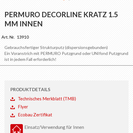
Zum
Anfang
PERMURO DECORLINE KRATZ 1.5
der
MM INNEN
Bildgalerie
springen
Art. Nr.
13910
Gebrauchsfertiger Strukturputz (dispersionsgebunden)
Ein Voranstrich mit PERMURO Putzgrund oder UNIfond Putzgrund
ist in jedem Fall erforderlich!
PRODUKTDETAILS
Technisches Merkblatt (TMB)
Flyer
Ecobau Zertifikat
Einsatz/Verwendung für Innen