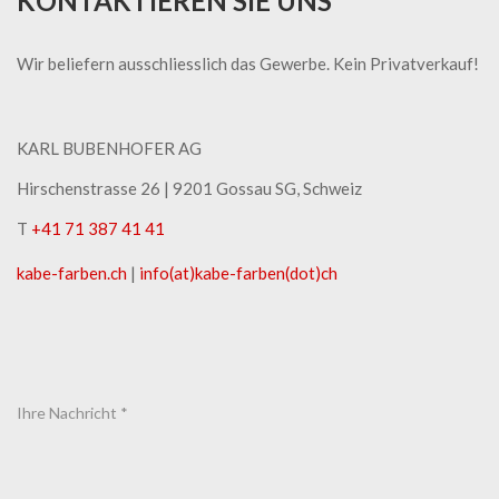
KONTAKTIEREN SIE UNS
Wir beliefern ausschliesslich das Gewerbe. Kein Privatverkauf!
KARL BUBENHOFER AG
Hirschenstrasse 26 | ​9201 Gossau SG, Schweiz
T
+41 71 387 41 41
kabe-​farben.ch
|
info(at)kabe-​farben(dot)ch