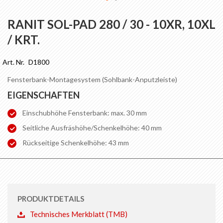
Zum
Anfang
RANIT SOL-PAD 280 / 30 - 10XR, 10XL
der
/ KRT.
Bildgalerie
springen
Art. Nr.
D1800
Fensterbank-Montagesystem (Sohlbank-Anputzleiste)
EIGENSCHAFTEN
Einschubhöhe Fensterbank: max. 30 mm
Seitliche Ausfräshöhe/Schenkelhöhe: 40 mm
Rückseitige Schenkelhöhe: 43 mm
PRODUKTDETAILS
Technisches Merkblatt (TMB)