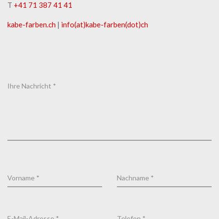
T
+41 71 387 41 41
kabe-​farben.ch
|
info(at)kabe-​farben(dot)ch