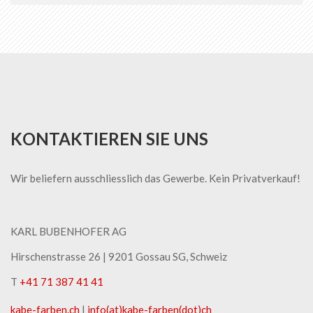
KONTAKTIEREN SIE UNS
Wir beliefern ausschliesslich das Gewerbe. Kein Privatverkauf!
KARL BUBENHOFER AG
Hirschenstrasse 26 | ​9201 Gossau SG, Schweiz
T
+41 71 387 41 41
kabe-​farben.ch
|
info(at)kabe-​farben(dot)ch