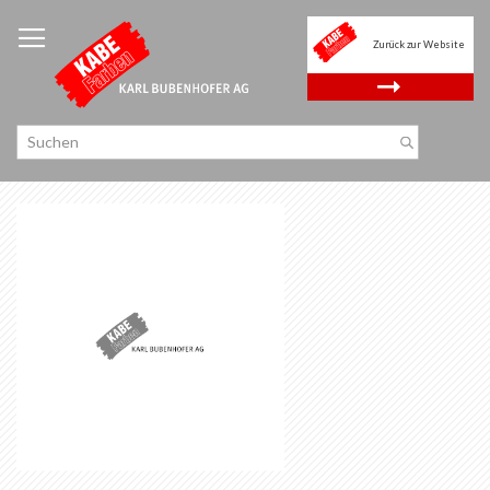
Zum
Inhalt
Zurück zur Website
springen
.
Zum
Ende
der
Bildgalerie
springen
Zum