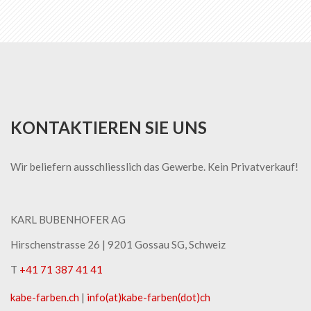
KONTAKTIEREN SIE UNS
Wir beliefern ausschliesslich das Gewerbe. Kein Privatverkauf!
KARL BUBENHOFER AG
Hirschenstrasse 26 | ​9201 Gossau SG, Schweiz
T
+41 71 387 41 41
kabe-​farben.ch
|
info(at)kabe-​farben(dot)ch