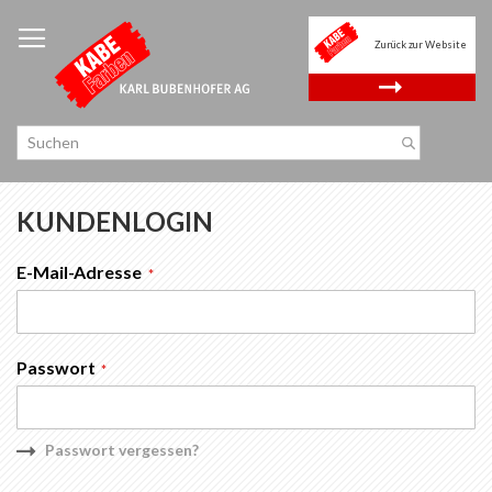
Zum
Inhalt
Zurück zur Website
springen
.
KUNDENLOGIN
E-Mail-Adresse
Passwort
Passwort vergessen?