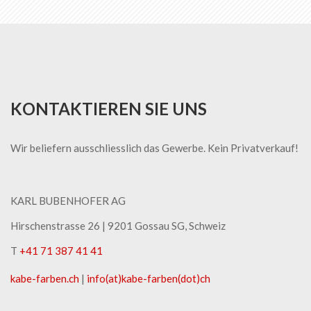
KONTAKTIEREN SIE UNS
Wir beliefern ausschliesslich das Gewerbe. Kein Privatverkauf!
KARL BUBENHOFER AG
Hirschenstrasse 26 | ​9201 Gossau SG, Schweiz
T
+41 71 387 41 41
kabe-​farben.ch
|
info(at)kabe-​farben(dot)ch