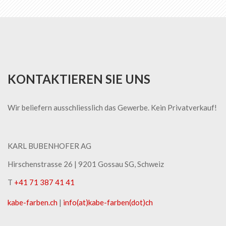
KONTAKTIEREN SIE UNS
Wir beliefern ausschliesslich das Gewerbe. Kein Privatverkauf!
KARL BUBENHOFER AG
Hirschenstrasse 26 | ​9201 Gossau SG, Schweiz
T
+41 71 387 41 41
kabe-​farben.ch
|
info(at)kabe-​farben(dot)ch