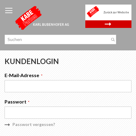
Zum
Inhalt
Zurück zur Website
springen
.
KUNDENLOGIN
E-Mail-Adresse
Passwort
Passwort vergessen?