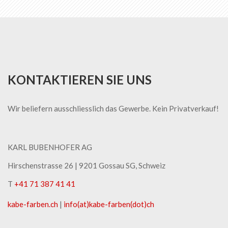
KONTAKTIEREN SIE UNS
Wir beliefern ausschliesslich das Gewerbe. Kein Privatverkauf!
KARL BUBENHOFER AG
Hirschenstrasse 26 | ​9201 Gossau SG, Schweiz
T
+41 71 387 41 41
kabe-​farben.ch
|
info(at)kabe-​farben(dot)ch