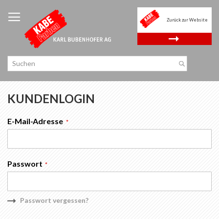
Zum
Inhalt
Zurück zur Website
springen
.
KUNDENLOGIN
E-Mail-Adresse
Passwort
Passwort vergessen?