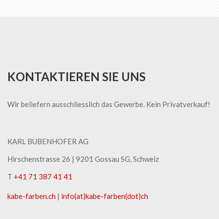
KONTAKTIEREN SIE UNS
Wir beliefern ausschliesslich das Gewerbe. Kein Privatverkauf!
KARL BUBENHOFER AG
Hirschenstrasse 26 | ​9201 Gossau SG, Schweiz
T
+41 71 387 41 41
kabe-​farben.ch
|
info(at)kabe-​farben(dot)ch