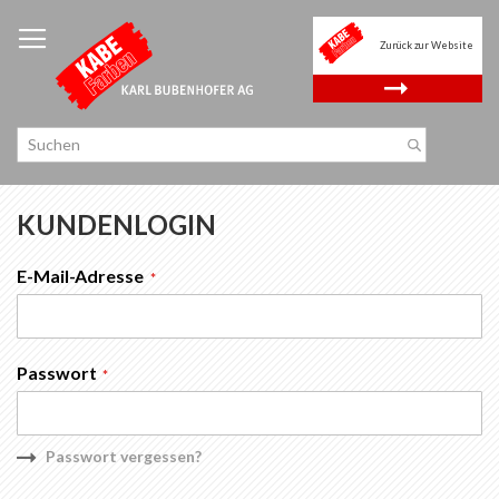
Zum
Inhalt
Zurück zur Website
springen
.
KUNDENLOGIN
E-Mail-Adresse
Passwort
Passwort vergessen?