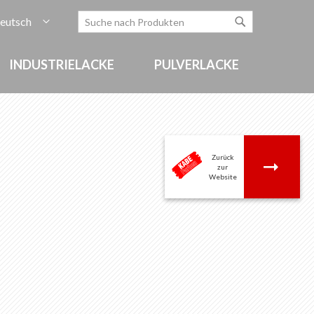
rache
eutsch
Zum
Search
Search
Inhalt
springen
INDUSTRIELACKE
PULVERLACKE
Zurück
.
zur
Website