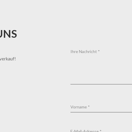
UNS
tverkauf!