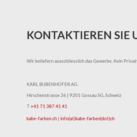
KONTAKTIEREN SIE 
Wir beliefern ausschliesslich das Gewerbe. Kein Priva
KARL BUBENHOFER AG
Hirschenstrasse 26 | ​9201 Gossau SG, Schweiz
T
+41 71 387 41 41
kabe-​farben.ch
|
info(at)kabe-​farben(dot)ch