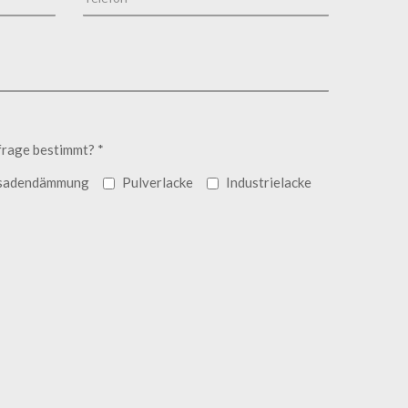
frage bestimmt? *
sadendämmung
Pulverlacke
Industrielacke