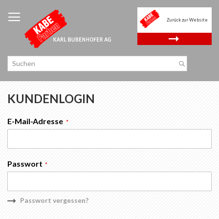
Zum
Inhalt
Zurück zur Website
springen
.
KUNDENLOGIN
E-Mail-Adresse
Passwort
Passwort vergessen?