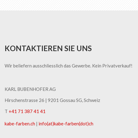
KONTAKTIEREN SIE UNS
Wir beliefern ausschliesslich das Gewerbe. Kein Privatverkauf!
KARL BUBENHOFER AG
Hirschenstrasse 26 | ​9201 Gossau SG, Schweiz
T
+41 71 387 41 41
kabe-​farben.ch
|
info(at)kabe-​farben(dot)ch