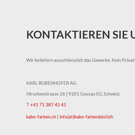
KONTAKTIEREN SIE 
Wir beliefern ausschliesslich das Gewerbe. Kein Priva
KARL BUBENHOFER AG
Hirschenstrasse 26 | ​9201 Gossau SG, Schweiz
T
+41 71 387 41 41
kabe-​farben.ch
|
info(at)kabe-​farben(dot)ch