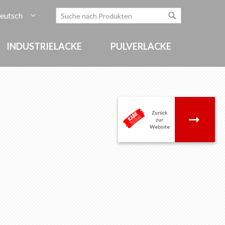
rache
eutsch
Zum
Search
Search
Inhalt
springen
INDUSTRIELACKE
PULVERLACKE
Zurück
.
zur
Website