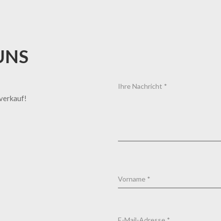
UNS
tverkauf!