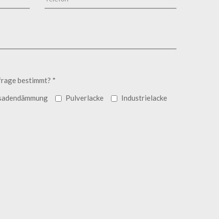
frage bestimmt? *
sadendämmung
Pulverlacke
Industrielacke