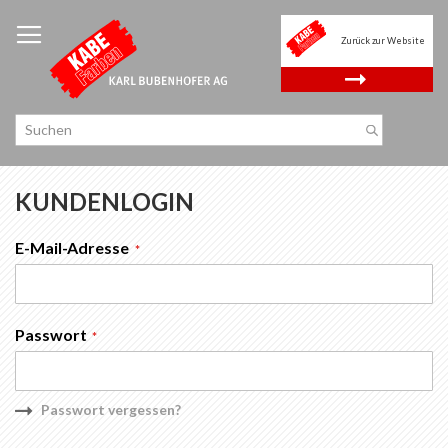
Zum
Inhalt
Zurück zur Website
springen
.
KUNDENLOGIN
E-Mail-Adresse
Passwort
Passwort vergessen?