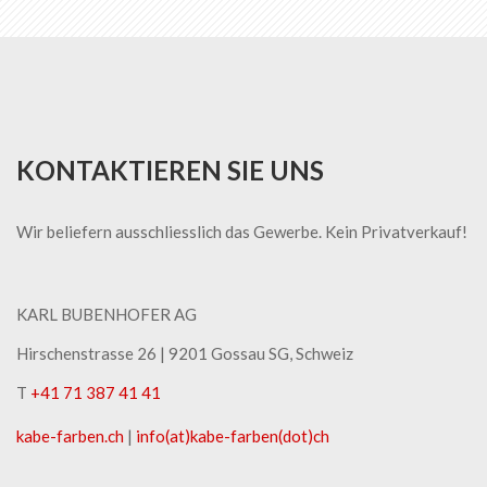
KONTAKTIEREN SIE UNS
Wir beliefern ausschliesslich das Gewerbe. Kein Privatverkauf!
KARL BUBENHOFER AG
Hirschenstrasse 26 | ​9201 Gossau SG, Schweiz
T
+41 71 387 41 41
kabe-​farben.ch
|
info(at)kabe-​farben(dot)ch